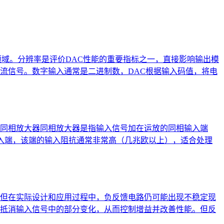
域。分辨率是评价DAC性能的重要指标之一，直接影响输出模
流信号。数字输入通常是二进制数，DAC根据输入码值，将电
同相放大器同相放大器是指输入信号加在运放的同相输入端
入端，该端的输入阻抗通常非常高（几兆欧以上），适合处理
但在实际设计和应用过程中，负反馈电路仍可能出现不稳定现
抵消输入信号中的部分变化，从而控制增益并改善性能。但反