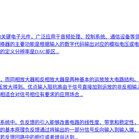
的关键电子元件，广泛应用于音频处理、控制系统、通信设备等领
换器的主要功能是根据输入的数字代码输出对应的模拟电压或电
义分辨率是DAC能区...
，而同相放大器和反相放大器是两种基本的运放放大电路结构。
压放大得到。优点输入阻抗高由于信号直接加到运放的非反相输
适合对信号相位有要求的应用场合...
系统中。负反馈的引入能够改善电路的线性度、带宽和稳定性，
的基本原理负反馈通过将输出的一部分信号反向输入到输入端，
反馈回路中的相位或者增益达到...