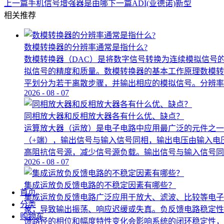
上一篇
手机信号增强器是由哪
下一篇
ADI(亚德诺)新型
相关推荐
数模转换器的分辨率通常是指什么?
数模转换器（DAC）是将数字信号转换为连续模拟信号
拟信号的精度和质量。数模转换器的基本工作原理数模转
平划分为若干离散步骤，并输出相应的模拟信号。分辨率的定
2026
-
08
-
07
同相放大器和反相放大器各有什么优、缺点？
运算放大器（运放）是电子电路中应用最广泛的元件之一
（+端），输出信号与输入信号同相，输出电压由输入电
高阻抗信号源，减少信号源负载。输出信号与输入信号同相
2026
-
08
-
07
集成运放负反馈电路的不稳定因素有哪些？
首页
集成运放负反馈电路广泛应用于放大、滤波、比较等电子
分类
象，导致输出振荡、响应迟缓或失真。负反馈电路稳定性
购物车
馈路径的相位和幅度特性变化会影响系统的闭环稳定性，若