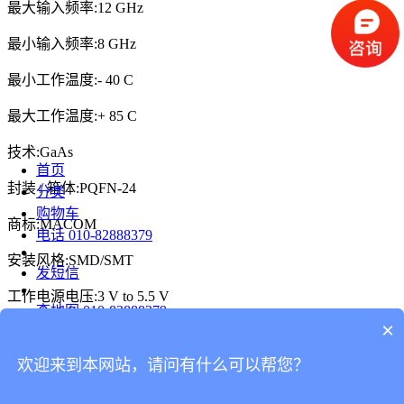
最大输入频率:12 GHz
最小输入频率:8 GHz
最小工作温度:- 40 C
最大工作温度:+ 85 C
技术:GaAs
首页
封装 / 箱体:PQFN-24
分类
购物车
商标:MACOM
电话
010-82888379
安装风格:SMD/SMT
发短信
工作电源电压:3 V to 5.5 V
查地图
010-82888379
×
产品类型:Phase Detectors / Shifters
发邮件
欢迎来到本网站，请问有什么可以帮您？
留言
Copyright ©2020 - 2021 兆亿微波科技有限公司