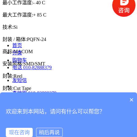
最小工作温度:- 40 C
最大工作温度:+ 85 C
技术:Si
封装 / 箱体:PQFN-24
首页
商标:MACOM
分类
购物车
安装风格:SMD/SMT
电话
010-82888379
封装:Reel
发短信
封装:Cut Tape
查地图
010-82888379
×
产品类型:Phase Detectors / Shifters
发邮件
欢迎来到本网站，请问有什么可以帮您？
留言
Copyright ©2020 - 2021 兆亿微波科技有限公司
分享
京ICP备2020039586号
现在咨询
稍后再说