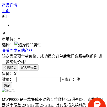
产品详情
主页
返回
￥
市场价：￥
选择：
查看同类其他产品
该商品是预付款价格，成功提交订单后我们客服会联系你,进
一步确认价格！
售价：￥
数量：
-
+
库存：
件
MWP9000 是一款集成驱动的 1 位数控 0/π 移相器。该款移相
器频率覆盖 20 GHz 至 26 GHz。其典型插入损耗为 3.2 dB，