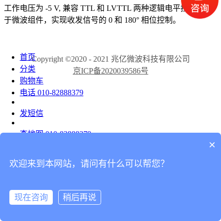
工作电压为 -5 V, 兼容 TTL 和 LVTTL 两种逻辑电平控制，用
于微波组件，实现收发信号的 0 和 180° 相位控制。
首页
Copyright ©2020 - 2021 兆亿微波科技有限公司
分类
京ICP备2020039586号
购物车
电话
010-82888379
发短信
查地图
010-82888379
×
发邮件
欢迎来到本网站，请问有什么可以帮您？
留言
分享
现在咨询
稍后再说
我的