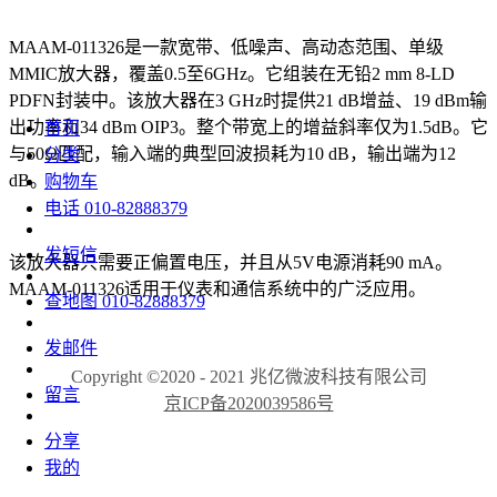
MAAM-011326是一款宽带、低噪声、高动态范围、单级
MMIC放大器，覆盖0.5至6GHz。它组装在无铅2 mm 8-LD
PDFN封装中。该放大器在3 GHz时提供21 dB增益、19 dBm输
出功率和34 dBm OIP3。整个带宽上的增益斜率仅为1.5dB。它
首页
与50Ω匹配，输入端的典型回波损耗为10 dB，输出端为12
分类
dB。
购物车
电话
010-82888379
发短信
该放大器只需要正偏置电压，并且从5V电源消耗90 mA。
MAAM-011326适用于仪表和通信系统中的广泛应用。
查地图
010-82888379
发邮件
Copyright ©2020 - 2021 兆亿微波科技有限公司
留言
京ICP备2020039586号
分享
我的