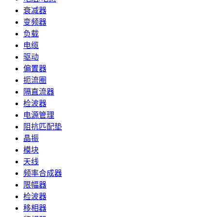
衰减器
变频器
负载
电缆
驱动
偏置器
扼流圈
隔直流器
检波器
电源管理
阻抗匹配垫
晶振
模块
天线
频率合成器
限幅器
检波器
移相器