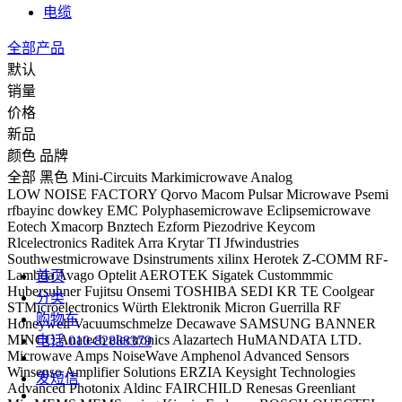
电缆
全部产品
默认
销量
价格
新品
颜色
品牌
全部
黑色
Mini-Circuits
Markimicrowave
Analog
LOW NOISE FACTORY
Qorvo
Macom
Pulsar Microwave
Psemi
rfbayinc
dowkey
EMC
Polyphasemicrowave
Eclipsemicrowave
Eotech
Xmacorp
Bnztech
Ezform
Piezodrive
Keycom
Rlcelectronics
Raditek
Arra
Krytar
TI
Jfwindustries
Southwestmicrowave
Dsinstruments
xilinx
Herotek
Z-COMM
RF-
Lambda
Avago
Optelit
AEROTEK
Sigatek
Custommmic
首页
Hubersuhner
Fujitsu
Onsemi
TOSHIBA
SEDI
KR
TE
Coolgear
分类
STMicroelectronics
Würth Elektronik
Micron
Guerrilla RF
购物车
Honeywell
Vacuumschmelze
Decawave
SAMSUNG
BANNER
MINCO
Anatech electronics
Alazartech
HuMANDATA LTD.
电话
010-82888379
Microwave Amps
NoiseWave
Amphenol Advanced Sensors
Winsenso
Amplifier Solutions
ERZIA
Keysight Technologies
发短信
Advanced Photonix
Aldinc
FAIRCHILD
Renesas
Greenliant