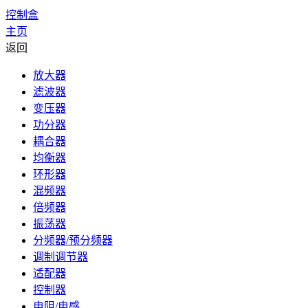
控制盒
主页
返回
放大器
滤波器
变压器
功分器
耦合器
均衡器
环形器
混频器
倍频器
振荡器
分频器/预分频器
调制调节器
适配器
控制器
电阻/电感