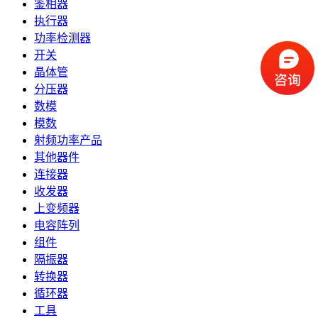
鉴相器
执行器
功率检测器
开关
晶体管
分压器
数模
模数
射频功率产品
其他器件
连接器
收发器
上变频器
电容阵列
组件
隔振器
转换器
循环器
工具