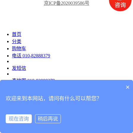
京ICP备2020039586号
首页
分类
购物车
电话
010-82888379
发短信
查地图
010-82888379
×
发邮件
欢迎来到本网站，请问有什么可以帮您？
留言
分享
现在咨询
稍后再说
我的