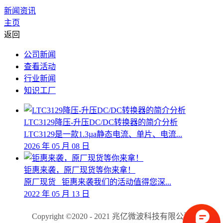
新闻资讯
主页
返回
公司新闻
查看活动
行业新闻
知识工厂
LTC3129降压-升压DC/DC转换器的简介分析
LTC3129是一款1.3µa静态电流、单片、电流...
2026
年
05
月
08
日
钜惠来袭，原厂现货等你来拿！
原厂现货 钜惠来袭我们的活动值得您深...
2022
年
05
月
13
日
Copyright ©2020 - 2021 兆亿微波科技有限公司